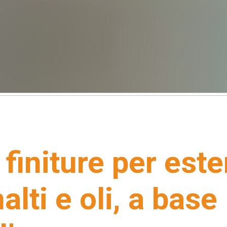
 finiture per est
alti e oli, a base