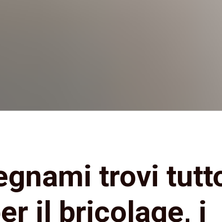
gnami trovi tutto
r il bricolage, i