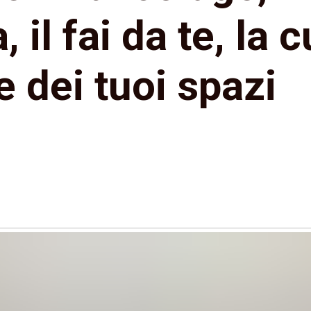
, il fai da te, la 
e dei tuoi spazi