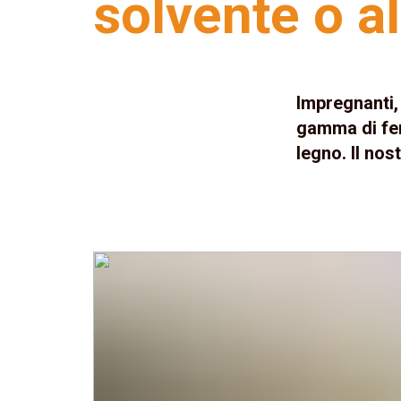
solvente o al
Impregnanti, 
gamma di fer
legno. Il nos